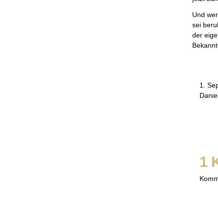
Und wer
sei beru
der eige
Bekannte
1. Se
Danie
1 
Komm