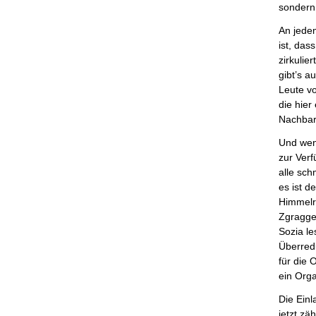
sondern 
An jedem
ist, das
zirkulie
gibt’s a
Leute v
die hier
Nachbar*
Und wenn
zur Verf
alle sc
es ist d
Himmelr
Zgragge
Sozia le
Überred
für die 
ein Org
Die Einl
jetzt zä