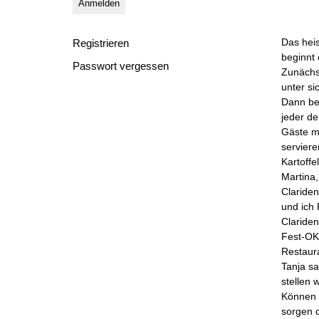
Anmelden
Das heis
Registrieren
beginnt
Passwort vergessen
Zunächst
unter si
Dann be
jeder de
Gäste mi
serviere
Kartoffe
Martina,
Claride
und ich
Claride
Fest-OK 
Restaura
Tanja sa
stellen 
Können 
sorgen d