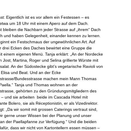
st: Eigentlich ist es vor allem ein Festessen – es
 etwa um 18 Uhr mit einem Apero auf dem Dach.
 bleiben die Nachbarn jeder Strasse auf „ihrem“ Dach
ch und haben Gelegenheit, einander kennen zu lernen.
ginnt ein Festschmaus der ungewöhnlichen Art. Auf
r drei Ecken des Daches bewirtet eine Gruppe die
t einem eigenen Menü. Tanja erklärt: „An der Nordecke
n Jost, Martina, Roger und Selina grillierte Würste mit
lsalat. An der Südostecke gibt’s vegetarische Ravioli von
 Elisa und Beat. Und an der Ecke
nstrasse/Bundesstrasse machen mein Mann Thomas
 Paella.“ Tanja und Thomas wohnen an der
nstrasse, gehörten zu den Gründungsmitgliedern des
– und sie arbeiten beide im Cascada Hotel mit
nte Bolero, sie als Réceptionistin, er als Vizedirektor.
gt: „Da wir somit mit grossen Caterings vertraut sind,
wir gerne unser Wissen bei der Planung und unser
an der Paellapfanne zur Verfügung.“ Und die beiden
afür, dass wir nicht von Kartontellern essen müssen –