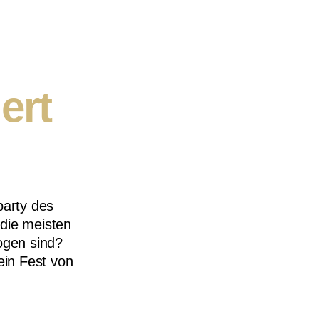
ert
party des
 die meisten
ogen sind?
ein Fest von