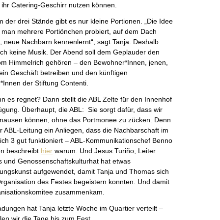
ihr Catering-Geschirr nutzen können.
 der drei Stände gibt es nur kleine Portionen. „Die Idee
s man mehrere Portiönchen probiert, auf dem Dach
rt, neue Nachbarn kennenlernt“, sagt Tanja. Deshalb
uch keine Musik. Der Abend soll dem Geplauder den
om Himmelrich gehören – den Bewohner*Innen, jenen,
 ein Geschäft betreiben und den künftigen
Innen der Stiftung Contenti.
 es regnet? Dann stellt die ABL Zelte für den Innenhof
ügung. Überhaupt, die ABL: Sie sorgt dafür, dass wir
hmausen können, ohne das Portmonee zu zücken. Denn
er ABL-Leitung ein Anliegen, dass die Nachbarschaft im
ich 3 gut funktioniert – ABL-Kommunikationschef Benno
n beschreibt
hier
warum. Und Jesus Turiño, Leiter
s und Genossenschaftskulturhat hat etwas
ungskunst aufgewendet, damit Tanja und Thomas sich
Organisation des Festes begeistern konnten. Und damit
anisationskomitee zusammenkam.
adungen hat Tanja letzte Woche im Quartier verteilt –
hlen wir die Tage bis zum Fest.