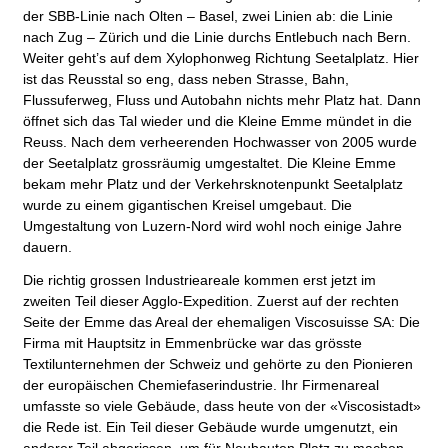
der SBB-Linie nach Olten – Basel, zwei Linien ab: die Linie
nach Zug – Zürich und die Linie durchs Entlebuch nach Bern.
Weiter geht’s auf dem Xylophonweg Richtung Seetalplatz. Hier
ist das Reusstal so eng, dass neben Strasse, Bahn,
Flussuferweg, Fluss und Autobahn nichts mehr Platz hat. Dann
öffnet sich das Tal wieder und die Kleine Emme mündet in die
Reuss. Nach dem verheerenden Hochwasser von 2005 wurde
der Seetalplatz grossräumig umgestaltet. Die Kleine Emme
bekam mehr Platz und der Verkehrsknotenpunkt Seetalplatz
wurde zu einem gigantischen Kreisel umgebaut. Die
Umgestaltung von Luzern-Nord wird wohl noch einige Jahre
dauern.
Die richtig grossen Industrieareale kommen erst jetzt im
zweiten Teil dieser Agglo-Expedition. Zuerst auf der rechten
Seite der Emme das Areal der ehemaligen Viscosuisse SA: Die
Firma mit Hauptsitz in Emmenbrücke war das grösste
Textilunternehmen der Schweiz und gehörte zu den Pionieren
der europäischen Chemiefaserindustrie. Ihr Firmenareal
umfasste so viele Gebäude, dass heute von der «Viscosistadt»
die Rede ist. Ein Teil dieser Gebäude wurde umgenutzt, ein