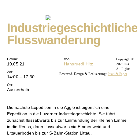
Industriegeschichtlich
Flusswanderung
Datum:
Von:
Copyright ©
19.05.21
Hansruedi Hitz
2026 hi3.
All Rights
Zeit:
Reserved.
Design & Realisierung:
Pixel & Paper
14:00 – 17:30
Ort:
Ausserhalb
Die nächste Expedition in die Agglo ist eigentlich eine
Expedition in die Luzerner Industriegeschichte. Sie führt
zunächst flussabwärts bis zur Einmündung der Kleinen Emme
in die Reuss, dann flussaufwärts via Emmenweid und
Littauerboden bis zur S-Bahn-Station Littau.