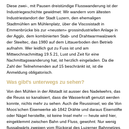
Diese zwei-, mit Pausen dreistündige Flusswanderung ist der
Industriegeschichte gewidmet: Wir wandern vom ältesten
Industriestandort der Stadt Luzern, den ehemaligen
Stadtmühlen am Mühlenplatz, über die Viscosistadt in
Emmenbrücke bis zur «neusten» grossindustriellen Anlage in
der Agglo, dem kombinierten Stab- und Drahtwarmwalzwerk
der Steeltec, das 1980 auf dem Littauerboden den Betrieb
aufnahm. Wer leidlich gut zu Fuss ist und am
Mittwochnachmittag 19.5.21, Lust und Zeit für eine
Nachmittagswanderung hat, ist herzlich eingeladen. Da die
Zahl der Teilnehmenden auf 15 beschränkt ist, ist die
Anmeldung obligatorisch.
Was gibt’s unterwegs zu sehen?
Von den Mühlen in der Altstadt ist ausser des Nadelwehrs, das
die Reuss so kanalisiert, dass die Wasserkraft genutzt werden
konnte, nichts mehr zu sehen. Auch die Reussinsel, wo die Von
Moos’schen Eisenwerke ab 1842 Drähte und daraus Eisenstifte
oder Nägel herstellte, ist keine Insel mehr — heute wird hier,
eingeklemmt zwischen Bahn und Fluss, gewohnt. Nur wenig
flussabwärts zweigen vom Rückgrat des Luzerner Bahnnetzes,